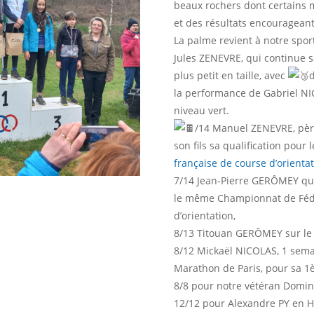
beaux rochers dont certains m
et des résultats encourageants
La palme revient à notre spor
Jules ZENEVRE, qui
continue s
plus petit en taille, avec
d
la performance de Gabriel NIC
niveau vert.
/14 Manuel ZENEVRE, pèr
son fils sa qualification pou
française de course d’orienta
7/14 Jean-Pierre GERÔMEY qui 
le même Championnat de Fédé
d’orientation,
8/13 Titouan GERÔMEY sur le c
8/12 Mickaël NICOLAS, 1 sema
Marathon de Paris, pour sa 1è
8/8 pour notre vétéran Domi
12/12 pour Alexandre PY en H