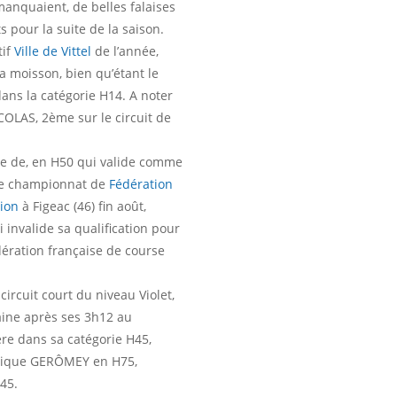
anquaient, de belles falaises
 pour la suite de la saison.
tif
Ville de Vittel
de l’année,
a moisson, bien qu’étant le
ans la catégorie H14. A noter
OLAS, 2ème sur le circuit de
e de, en H50 qui valide comme
r le championnat de
Fédération
tion
à Figeac (46) fin août,
invalide sa qualification pour
ration française de course
ircuit court du niveau Violet,
ine après ses 3h12 au
re dans sa catégorie H45,
nique GERÔMEY en H75,
45.